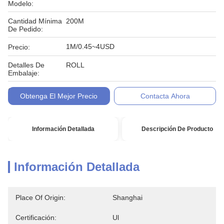
Modelo:
Cantidad Mínima
200M
De Pedido:
1M/0.45~4USD
Precio:
Detalles De
ROLL
Embalaje:
Condiciones De
L/C, T/T
Obtenga El Mejor Precio
Contacta Ahora
Pago:
Información Detallada
Descripción De Producto
Información Detallada
Place Of Origin:
Shanghai
Certificación:
Ul