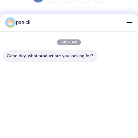
patrick
Contacto Rápido
10:27 AM
Dirección:
Good day, what product are you looking for?
Rm.1708/1709, edificio 2, no.31 Jiatong Rd., ciudad de
Nanxiang, distrito de Jiading, Shangai 201802, China
Teléfono:
86-21-69900782
Email
patrick@dingzuncable.com