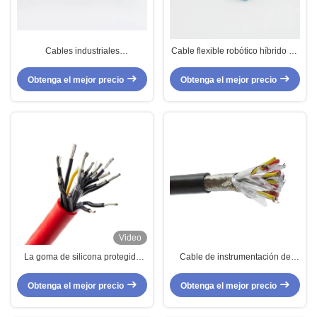
Cables industriales
Cable flexible robótico híbrido de
personalizados Cable TPV
doble blindaje
blindado de núcleo múltiple +
Obtenga el mejor precio
Obtenga el mejor precio
múltiples pares 4 pares + 2
núcleos
Video
La goma de silicona protegida
Cable de instrumentación de
base multi del cable del sensor
computadora de alto rendimiento
aisló forrado
FEP aislamiento de silicona con
Obtenga el mejor precio
Obtenga el mejor precio
chaleco