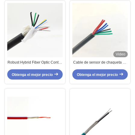
Video
Robust Hybrid Fiber Optic Control
Cable de sensor de chaqueta de
Power Cable SMPTE 304 High
TPU de silicona de 7 núcleos
Definition TV Cable Camera
múltiples flexible
Obtenga el mejor precio
Obtenga el mejor precio
Cable