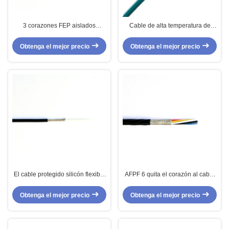
3 corazones FEP aislados
Cable de alta temperatura de
protegieron el cable del sensor
cobre de plata de cobre estañado
para los sensores de temperatura
UL2895 para la instrumentación
Obtenga el mejor precio
Obtenga el mejor precio
El cable protegido silicón flexible
AFPF 6 quita el corazón al cable
del sensor de 2 corazones estañó
protegido aislado FEP del sensor
de cobre
para el control de Metallugy
Obtenga el mejor precio
Obtenga el mejor precio