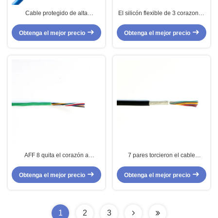
Cable protegido de alta
El silicón flexible de 3 corazones
temperatura del sensor UL21242
protegió el cable del sensor para
para la iluminación
los sensores de temperatura
Obtenga el mejor precio
Obtenga el mejor precio
AFF 8 quita el corazón a
7 pares torcieron el cable
temperatura alta protegida
protegido aislado FEP del silicón
aislada FEP del cable del sensor
para los instrumentos de Elctronic
Obtenga el mejor precio
Obtenga el mejor precio
1
2
3