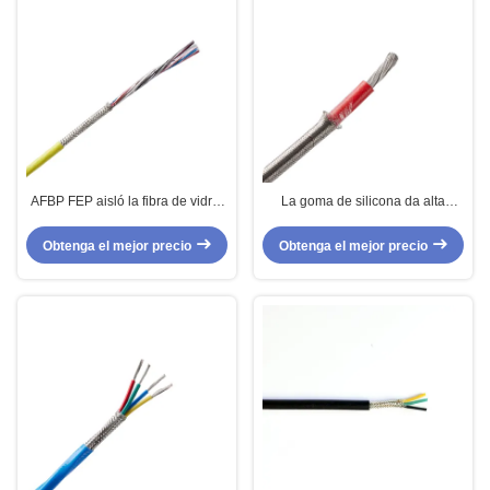
AFBP FEP aisló la fibra de vidrio
La goma de silicona da alta
llenó el cable de alta temperatura
temperatura protegida externa
protegido para los sensores de
aisló el cable para la iluminación
Obtenga el mejor precio
Obtenga el mejor precio
temperatura