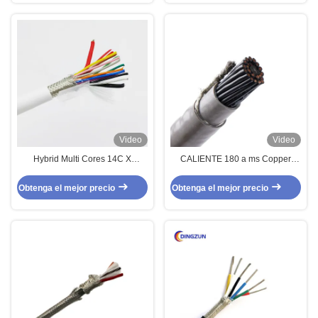
Video
Video
Hybrid Multi Cores 14C X
CALIENTE 180 a ms Copper
0.5sqmm + 2C x 1sqmm Cable
Multi Core que el sólido del cable
Braiding Shielded Custom Cable
trenzó los cables de alambres
Obtenga el mejor precio
Obtenga el mejor precio
eléctricos