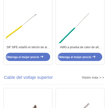
SIF SIFE estañó el silicón de alta
AWG a prueba de calor de alta
temperatura de cobre telegrafía
temperatura ultra flexible del
AWG 26 para la instrumentación
alambre 20 de SIF SIFE
Obtenga el mejor precio
Obtenga el mejor precio
Cable del voltaje superior
Visión más > >