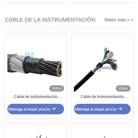
CABLE DE LA INSTRUMENTACIÓN
Visión más > >
Video
Video
Cable de instrumentación
Cable de Instrumentación
blindado con múltiples núcleos
Multipares Blindado IS/OS –
RE-2X ((ST) HSWAH 19x2.5mm2
TC/PVC/ISCR/OSCR/PVC 6
Obtenga el mejor precio
Obtenga el mejor precio
300/500V
Pares 24 AWG 300V 75°C