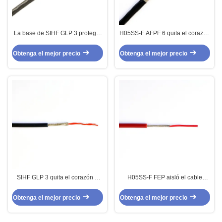
La base de SIHF GLP 3 protegió
H05SS-F AFPF 6 quita el corazón
el aislamiento defendido de Fep
a base multi aislada FEP protegió
del cable de control
el cable para teledirigido
Obtenga el mejor precio
Obtenga el mejor precio
SIHF GLP 3 quita el corazón a
H05SS-F FEP aisló el cable
base multi aislada FEP protegió
protegido base multi para los
el cable para los instrumentos de
instrumentos
Obtenga el mejor precio
Obtenga el mejor precio
Elctronic