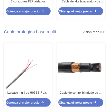
3 corazones FEP aislados
Cable de alta temperatura de
protegieron el cable del sensor
cobre de plata de cobre estañado
para los sensores de temperatura
UL2895 para la instrumentación
Obtenga el mejor precio
Obtenga el mejor precio
Cable protegido base multi
Visión más > >
La base multi de H05SS-F aisló
Cable de control blindado de 61
el cable de alta temperatura
núcleos para trabajo pesado,
protegido externo para la
cable confiable para entornos
Obtenga el mejor precio
Obtenga el mejor precio
instrumentación
hostiles