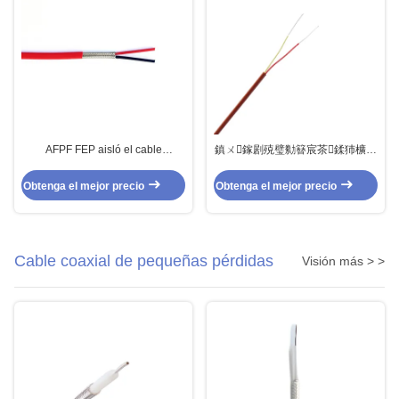
AFPF FEP aisló el cable
鎮ㄨ鎵剧殑璧勬簮宸茶鍒犻櫎銆
compensador protegido del
佸凡鏇村悕鎴栨殏鏃朵笉鍙敤銆
termopar para los sensores
Obtenga el mejor precio
Obtenga el mejor precio
Cable coaxial de pequeñas pérdidas
Visión más > >