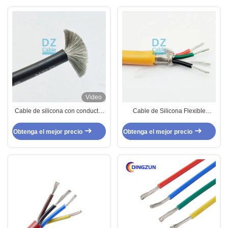
Video
Cable de silicona con conductor
Cable de Silicona Flexible
ultra fino flexible ¥ CU/silicona
Trenzado Multicapa Blindado
6mm2 500V 200°C IEC 60228
Calor 180 Naranja | EWKF-C 4
Obtenga el mejor precio
Obtenga el mejor precio
Clase 5
Hilos 0.75mm²