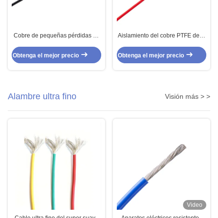
Cobre de pequeñas pérdidas de
Aislamiento del cobre PTFE de la
la astilla del cable coaxial de la
astilla del alambre del cable
transmisión del aislamiento de
coaxial de RG 179D
Obtenga el mejor precio
Obtenga el mejor precio
PTFE
Alambre ultra fino
Visión más > >
Video
Cable ultra fino del super suave
Aparatos eléctricos resistentes