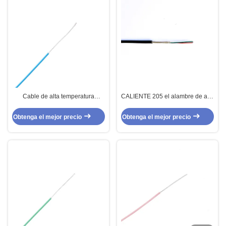
Cable de alta temperatura
CALIENTE 205 el alambre de alta
UL1929 PFA del 32AWG para la
temperatura del silicón del
instrumentación
aislamiento de los corazones 4 X
Obtenga el mejor precio
Obtenga el mejor precio
26AWG FEP de la bujía métrica 4
para el cable de control