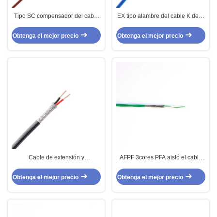
Tipo SC compensador del cable
EX tipo alambre del cable K de la
del termopar de K de alta
remuneración del termopar de la
temperatura hasta 1000 grados
extensión para la instrumentación
Obtenga el mejor precio
Obtenga el mejor precio
Cable de extensión y
AFPF 3cores PFA aisló el cable
compensación de termopar tipo
de la remuneración del termopar
NX
para el alambre de ventaja
Obtenga el mejor precio
Obtenga el mejor precio