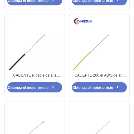
Obtenga el mejor precio
Obtenga el mejor precio
CALIENTE el cable de alta
CALIENTE 260 el AWG de alta
temperatura de alto voltaje
temperatura del alambre 15 de
36AWG de 260 PTFE para la
UL1570 PTFE para la iluminación
Obtenga el mejor precio
Obtenga el mejor precio
iluminación