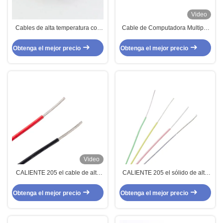
Video
Cables de alta temperatura con
Cable de Computadora Multipar
aislamiento de núcleo único: FEP
Trenzado Individual Blindado
/ PTFE / PFA / ETFE
FEP – 4 Pares 18AWG 450/750V
Obtenga el mejor precio
Obtenga el mejor precio
TC/FEP/ISCR/Silicona
Video
CALIENTE 205 el cable de alta
CALIENTE 205 el sólido de alta
temperatura del de UL1577 FEP
temperatura aislado del cable del
para la instrumentación
del alambre de AF200 FEP
Obtenga el mejor precio
Obtenga el mejor precio
trenzado