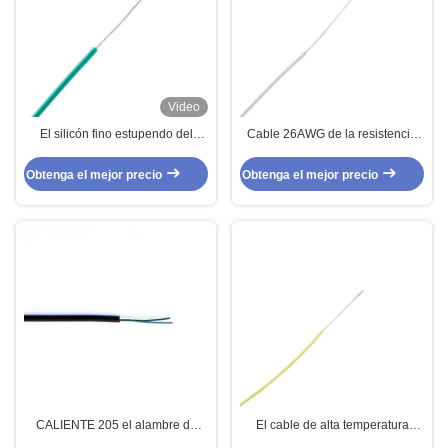
Video
El silicón fino estupendo del
Cable 26AWG de la resistencia
alambre del super suave
de la estufa eléctrica a la
telegrafía AWG 18
temperatura alta 6AWG
Obtenga el mejor precio
Obtenga el mejor precio
CALIENTE 205 el alambre de
El cable de alta temperatura
Fep del alambre del AWG ultra
16AWG del de PFA estañó el