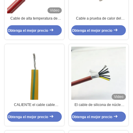
Video
Cable de alta temperatura del
Cable a prueba de calor del
silicón de la base multi de SIHF
silicón de la instrumentación
para la instrumentación 450V
Obtenga el mejor precio
Obtenga el mejor precio
750V
Video
CALIENTE el cable cable
El cable de silicona de núcleo
amarillo/verde de 4mm2 de 180
múltiple de 7G1mm2
Dingzun del cable de tierra del
Obtenga el mejor precio
Obtenga el mejor precio
silicón del cable de tierra