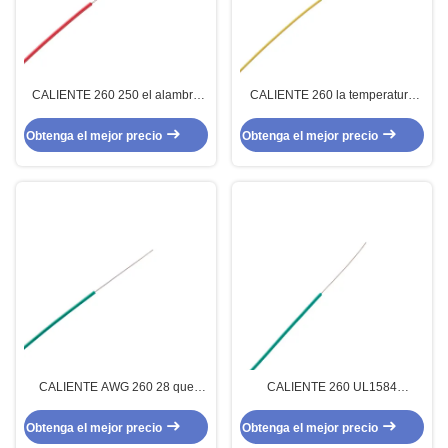
CALIENTE 260 250 el alambre
CALIENTE 260 la temperatura
de alta temperatura estándar
alta trenzada plateada de plata
militar del grado PTFE
ultra flexible del alambre de
Obtenga el mejor precio
Obtenga el mejor precio
cobre de UL1659 PTFE
CALIENTE AWG 260 28 que
CALIENTE 260 UL1584
PTFE des alta temperatura
eléctricos PTFE aisló temperatura
telegrafían el cobre de cobre de
alta del alambre 30AWG
Obtenga el mejor precio
Obtenga el mejor precio
plata del níquel