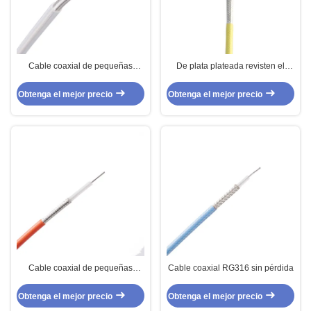
Cable coaxial de pequeñas
De plata plateada revisten el
pérdidas de la transmisión da alta
cable con cobre coaxial para el
temperatura para la
equipo de comunicación
Obtenga el mejor precio
Obtenga el mejor precio
instrumentación
Cable coaxial de pequeñas
Cable coaxial RG316 sin pérdida
pérdidas de alta temperatura
para la instrumentación
Obtenga el mejor precio
Obtenga el mejor precio