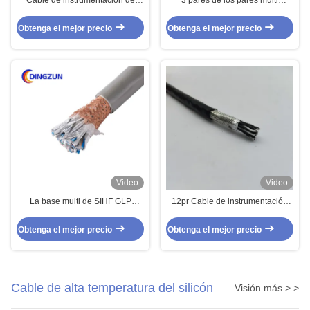
Cable de instrumentación de
3 pares de los pares multi
núcleos múltiples Cable
controlan el cable de control multi
resistente al fuego
de los pares del cable de control
Obtenga el mejor precio
Obtenga el mejor precio
CU/MGT/XLPE/OS/FR/LSZH/GSWA/LSZH
del PVC del cable 0.5mm2
20х1
Video
Video
La base multi de SIHF GLP
12pr Cable de instrumentación
protegió el cable de control para
FEP para alta temperatura
encenderse
Obtenga el mejor precio
Obtenga el mejor precio
Cable de alta temperatura del silicón
Visión más > >