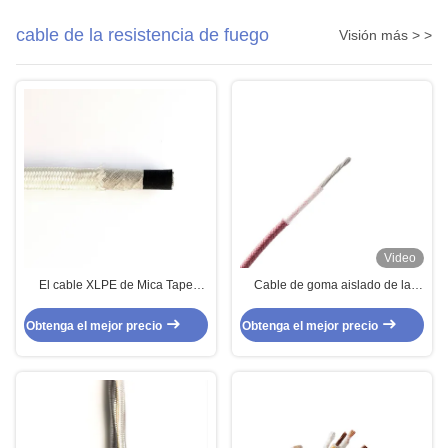
cable de la resistencia de fuego
Visión más > >
Video
El cable XLPE de Mica Tape
Cable de goma aislado de la
Wrapping Fire Resistance de la
protección contra los incendios
fibra de vidrio aisló
del alambre para los dispositivos
Obtenga el mejor precio
Obtenga el mejor precio
electrónicos