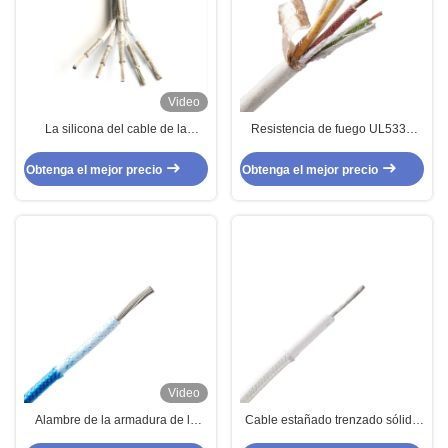
Video
La silicona del cable de la
Resistencia de fuego UL5335
resistencia de Mica Wrapping
Mica Wrapped High Temperature
With Tracer Fire de 5 bases
Wire para la instrumentación
Obtenga el mejor precio
Obtenga el mejor precio
cubrió
Video
Alambre de la armadura de la
Cable estañado trenzado sólido
fibra de vidrio del cable de la
de la resistencia de fuego del IEC