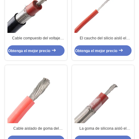
Cable compuesto del voltaje
El caucho del silicio aisló el
superior del escudo GGP2V para
alambre de alto voltaje para la
la instrumentación
instrumentación
Obtenga el mejor precio
Obtenga el mejor precio
Cable aislado de goma del
La goma de silicona aisló el
voltaje superior del silicio de
sólido de alta temperatura