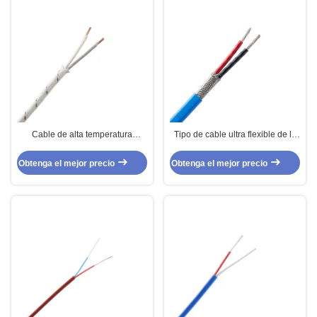
Cable de alta temperatura
Tipo de cable ultra flexible de la
eléctrico de la remuneración del
remuneración del termopar del kc
termopar para la iluminación
alambre de K
Obtenga el mejor precio
Obtenga el mejor precio