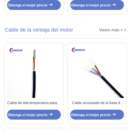
Finw de la base 24 de la bujía
cobre de plata de cobre
Obtenga el mejor precio
Obtenga el mejor precio
métrica 3
Cable de la ventaja del motor
Visión más > >
Cable de alta temperatura para el
Cable acorazado de la base de
cable de la ventaja del motor
FEP/de PFA Insulaton 44 para los
motores des alta temperatura
Obtenga el mejor precio
Obtenga el mejor precio