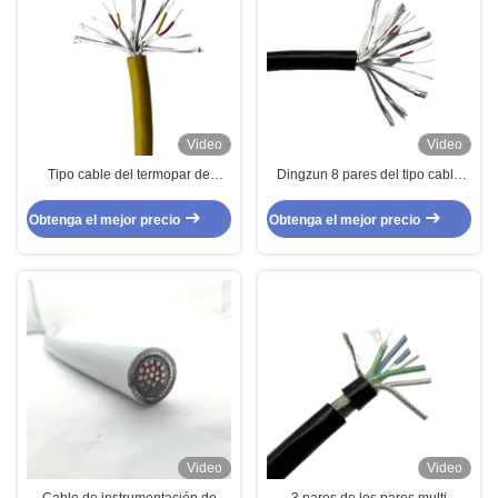
Video
Video
Tipo cable del termopar de
Dingzun 8 pares del tipo cable
Dingzun de instrumento de K 8
del termopar del sensor de J
pares
Obtenga el mejor precio
Obtenga el mejor precio
Video
Video