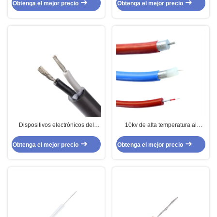
100KVAC JGG para el motor
protegido externo del cable
Obtenga el mejor precio
Obtenga el mejor precio
trenzado
Dispositivos electrónicos del
10kv de alta temperatura al
voltaje superior de la goma de
alambre de alto voltaje 100kv con
silicona ultra flexible del cable
proteger
Obtenga el mejor precio
Obtenga el mejor precio