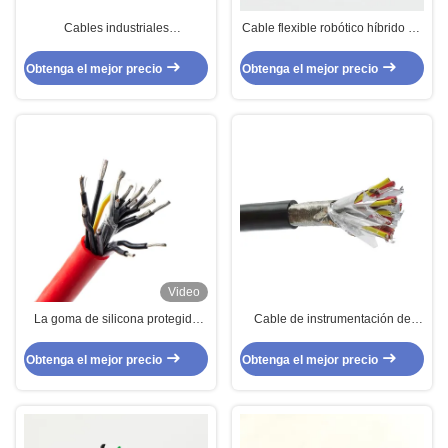
Cables industriales
Cable flexible robótico híbrido de
personalizados Cable TPV
doble blindaje
blindado de núcleo múltiple +
Obtenga el mejor precio
Obtenga el mejor precio
múltiples pares 4 pares + 2
núcleos
Video
La goma de silicona protegida
Cable de instrumentación de
base multi del cable del sensor
computadora de alto rendimiento
aisló forrado
FEP aislamiento de silicona con
Obtenga el mejor precio
Obtenga el mejor precio
chaleco