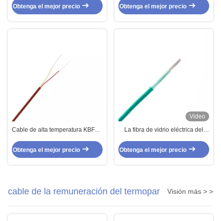
resistencia de fuego del
LSZH del cobre 60245 para los
Obtenga el mejor precio
Obtenga el mejor precio
aislamiento de la goma de
aparatos eléctricos
silicona
Video
Cable de alta temperatura KBFPB
La fibra de vidrio eléctrica del
de la resistencia de fuego
aislamiento de la goma de
silicona UL3075 cruzado el
Obtenga el mejor precio
Obtenga el mejor precio
alambre para la iluminación
cable de la remuneración del termopar
Visión más > >