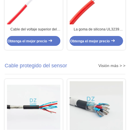
Cable del voltaje superior del
La goma de silicona UL3239
aislamiento de SIF GL FEP para
aisló el alto alambre de Volated
la instrumentación
para la iluminación
Obtenga el mejor precio
Obtenga el mejor precio
Cable protegido del sensor
Visión más > >