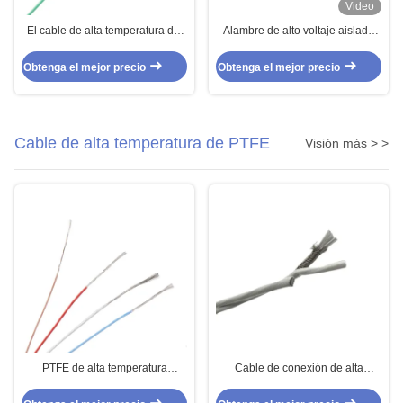
Video
El cable de alta temperatura del
Alambre de alto voltaje aislado
de 36 AWG trenzó UL1882 para
del 22AWG para la
los aparatos eléctricos
instrumentación
Obtenga el mejor precio
Obtenga el mejor precio
Cable de alta temperatura de PTFE
Visión más > >
PTFE de alta temperatura
Cable de conexión de alta
protegió el cable
temperatura con aislamiento de
PFA 250c 24AWG