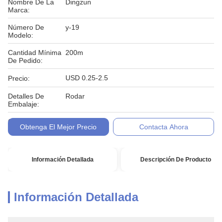
Nombre De La
Dingzun
Marca:
Número De
y-19
Modelo:
Cantidad Mínima
200m
De Pedido:
USD 0.25-2.5
Precio:
Detalles De
Rodar
Embalaje:
Condiciones De
T/T, L/C
Obtenga El Mejor Precio
Contacta Ahora
Pago:
Información Detallada
Descripción De Producto
Información Detallada