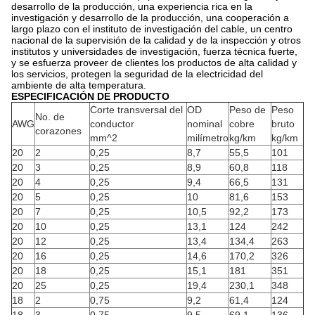
desarrollo de la producción, una experiencia rica en la
investigación y desarrollo de la producción, una cooperación a
largo plazo con el instituto de investigación del cable, un centro
nacional de la supervisión de la calidad y de la inspección y otros
institutos y universidades de investigación, fuerza técnica fuerte,
y se esfuerza proveer de clientes los productos de alta calidad y
los servicios, protegen la seguridad de la electricidad del
ambiente de alta temperatura.
ESPECIFICACIÓN DE PRODUCTO
Corte transversal del
OD
Peso de
Peso
No. de
AWG
conductor
nominal
cobre
bruto
corazones
mm^2
milímetro
kg/km
kg/km
20
2
0,25
8,7
55,5
101
20
3
0,25
8,9
60,8
118
20
4
0,25
9,4
66,5
131
20
5
0,25
10
81,6
153
20
7
0,25
10,5
92,2
173
20
10
0,25
13,1
124
242
20
12
0,25
13,4
134,4
263
20
16
0,25
14,6
170,2
326
20
18
0,25
15,1
181
351
20
25
0,25
19,4
230,1
348
18
2
0,75
9,2
61,4
124