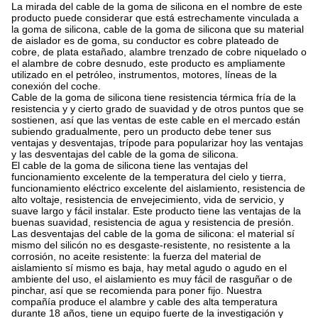
La mirada del cable de la goma de silicona en el nombre de este
producto puede considerar que está estrechamente vinculada a
la goma de silicona, cable de la goma de silicona que su material
de aislador es de goma, su conductor es cobre plateado de
cobre, de plata estañado, alambre trenzado de cobre niquelado o
el alambre de cobre desnudo, este producto es ampliamente
utilizado en el petróleo, instrumentos, motores, líneas de la
conexión del coche.
Cable de la goma de silicona tiene resistencia térmica fría de la
resistencia y y cierto grado de suavidad y de otros puntos que se
sostienen, así que las ventas de este cable en el mercado están
subiendo gradualmente, pero un producto debe tener sus
ventajas y desventajas, trípode para popularizar hoy las ventajas
y las desventajas del cable de la goma de silicona.
El cable de la goma de silicona tiene las ventajas del
funcionamiento excelente de la temperatura del cielo y tierra,
funcionamiento eléctrico excelente del aislamiento, resistencia de
alto voltaje, resistencia de envejecimiento, vida de servicio, y
suave largo y fácil instalar. Este producto tiene las ventajas de la
buenas suavidad, resistencia de agua y resistencia de presión.
Las desventajas del cable de la goma de silicona: el material sí
mismo del silicón no es desgaste-resistente, no resistente a la
corrosión, no aceite resistente: la fuerza del material de
aislamiento sí mismo es baja, hay metal agudo o agudo en el
ambiente del uso, el aislamiento es muy fácil de rasguñar o de
pinchar, así que se recomienda para poner fijo. Nuestra
compañía produce el alambre y cable des alta temperatura
durante 18 años, tiene un equipo fuerte de la investigación y