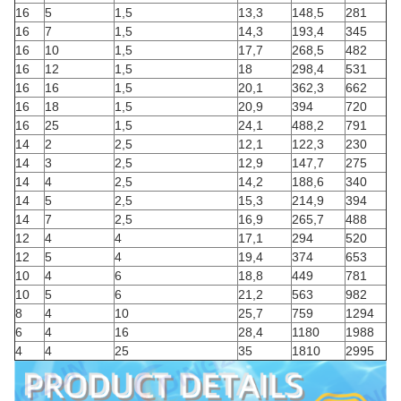
16
5
1,5
13,3
148,5
281
16
7
1,5
14,3
193,4
345
16
10
1,5
17,7
268,5
482
16
12
1,5
18
298,4
531
16
16
1,5
20,1
362,3
662
16
18
1,5
20,9
394
720
16
25
1,5
24,1
488,2
791
14
2
2,5
12,1
122,3
230
14
3
2,5
12,9
147,7
275
14
4
2,5
14,2
188,6
340
14
5
2,5
15,3
214,9
394
14
7
2,5
16,9
265,7
488
12
4
4
17,1
294
520
12
5
4
19,4
374
653
10
4
6
18,8
449
781
10
5
6
21,2
563
982
8
4
10
25,7
759
1294
6
4
16
28,4
1180
1988
4
4
25
35
1810
2995